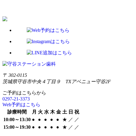
〒 302-0115
茨城県守谷市中央４丁目９ TXアベニュー守谷2F
ご予約はこちらから
0297-21-3373
Web予約はこちら
診療時間
月
火
水
木
金
土
日
祝
10:00～13:30
●
●
●
●
●
★
／
／
15:00～19:30
●
●
●
●
●
★
／
／