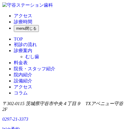
アクセス
診療時間
menu
閉じる
TOP
初診の流れ
診療案内
むし歯
料金表
院長・スタッフ紹介
院内紹介
設備紹介
アクセス
コラム
〒302-0115 茨城県守谷市中央４丁目９ TXアベニュー守谷
2F
0297-21-3373